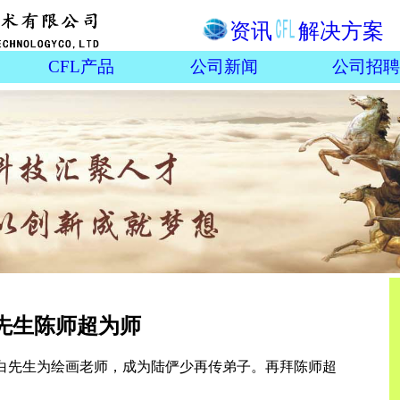
资讯
解决方案
CFL产品
公司新闻
公司招聘
先生陈师超为师
一白先生为绘画老师，成为陆俨少再传弟子。再拜陈师超