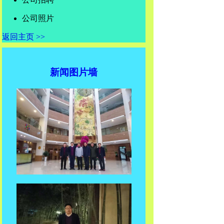
公司照片
返回主页 >>
新闻图片墙