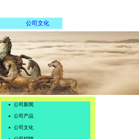
公司文化
公司新闻
公司产品
公司文化
公司招聘