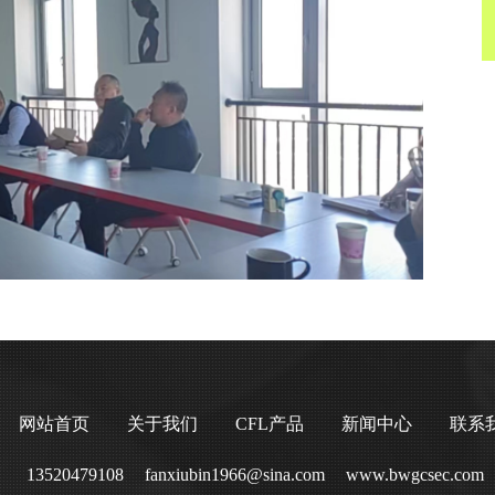
网站首页
关于我们
CFL产品
新闻中心
联系
13520479108
fanxiubin1966@sina.com
www.bwgcsec.com