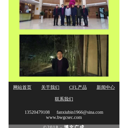
网站首页
关于我们
CFL产品
新闻中心
联系我们
13520479108
fanxiubin1966@sina.com
www.bwgcsec.com
©2018 -
博文广成