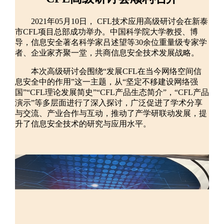
2021年05月10日， CFL技术应用高级研讨会在新泰
市CFL项目总部成功举办。中国科学院大学教授、博
导，信息安全著名科学家吕述望等30余位重量级专家学
者、企业家齐聚一堂，共商信息安全技术发展战略。
本次高级研讨会围绕“发展CFL在当今网络空间信
息安全中的作用”这一主题，从“坚定不移建设网络强
国”“CFL理论发展简史”“CFL产品生态简介”，“CFL产品
演示”等多层面进行了深入探讨，广泛促进了学术分享
与交流、产业合作与互动，推动了产学研联动发展，提
升了信息安全技术的研究与应用水平。