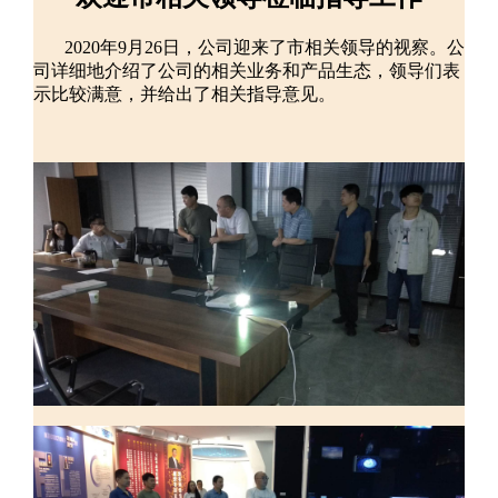
2020年9月26日，公司迎来了市相关领导的视察。公
司详细地介绍了公司的相关业务和产品生态，领导们表
示比较满意，并给出了相关指导意见。