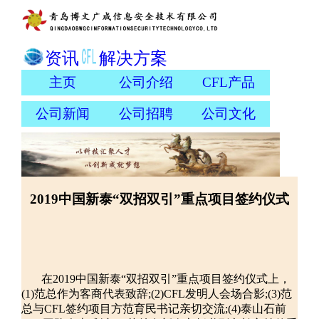
资讯
解决方案
主页
公司介绍
CFL产品
公司新闻
公司招聘
公司文化
2019中国新泰“双招双引”重点项目签约仪式
在2019中国新泰“双招双引”重点项目签约仪式上，
(1)范总作为客商代表致辞;(2)CFL发明人会场合影;(3)范
总与CFL签约项目方范育民书记亲切交流;(4)泰山石前