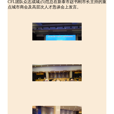
CFL团队众志成城;(5)范总在新泰市赵书刚市长主持的重
点城市商会及高层次人才恳谈会上发言。