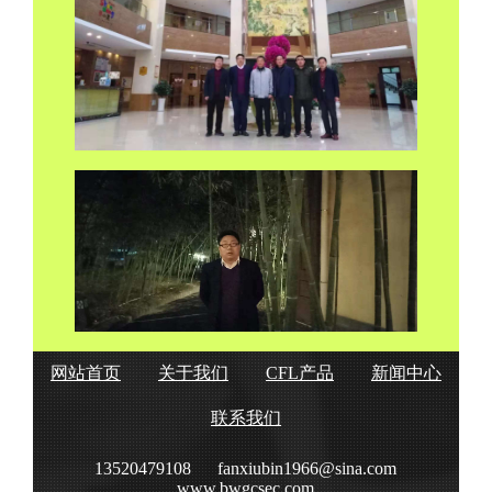
网站首页
关于我们
CFL产品
新闻中心
联系我们
13520479108
fanxiubin1966@sina.com
www.bwgcsec.com