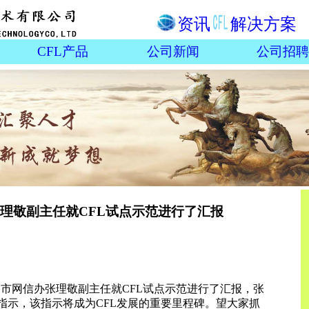
资讯
解决方案
CFL产品
公司新闻
公司招聘
理敬副主任就CFL试点示范进行了汇报
岛市网信办张理敬副主任就CFL试点示范进行了汇报，张
指示，该指示将成为CFL发展的重要里程碑。望大家抓