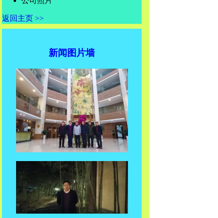
公司照片
返回主页 >>
新闻图片墙