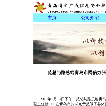
主页
公司介绍
范总与路总给青岛市网信办张
2019年5月14日下午，范总与路总给青
副主任就CFL在青岛市的试点示范做了县体