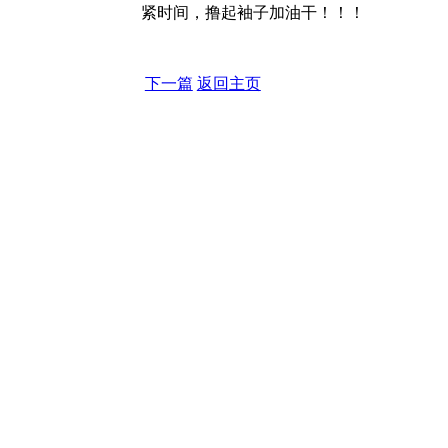
紧时间，撸起袖子加油干！！！
下一篇
返回主页